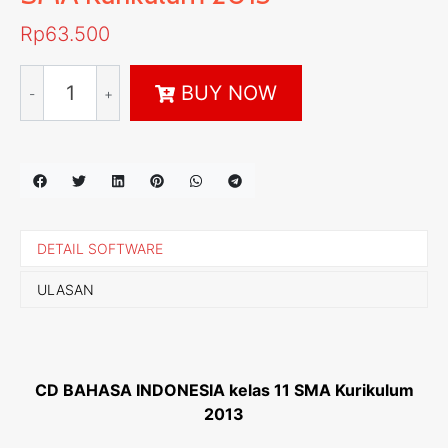
Rp
63.500
Kuantitas
BUY NOW
CD
BAHASA
INDONESIA
kelas
11
SMA
Kurikulum
DETAIL SOFTWARE
2013
ULASAN
CD BAHASA INDONESIA kelas 11 SMA Kurikulum
2013