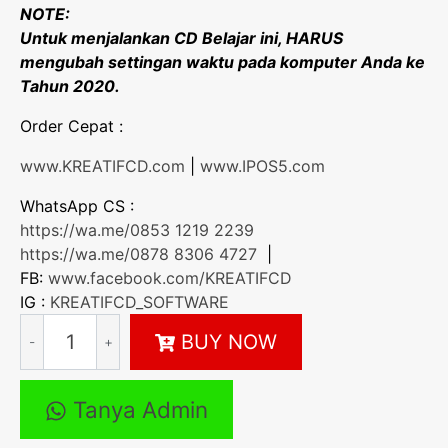
NOTE:
Untuk menjalankan CD Belajar ini, HARUS
mengubah settingan waktu pada komputer Anda ke
Tahun 2020.
Order Cepat :
www.KREATIFCD.com
|
www.IPOS5.com
WhatsApp CS :
https://wa.me/
0853 1219 2239
https://wa.me/
0878 8306 4727
|
FB:
www.facebook.com/KREATIFCD
IG :
KREATIFCD_SOFTWARE
Kuantitas
BUY NOW
CD
BAHASA
INDONESIA
Tanya Admin
kelas
11