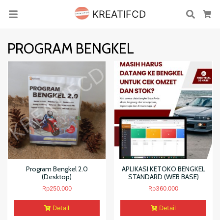
KREATIFCD
Cari
Ke
PROGRAM BENGKEL
Program Bengkel 2.0
APLIKASI KETOKO BENGKEL
(Desktop)
STANDARD (WEB BASE)
Rp
250.000
Rp
360.000
Detail
Detail