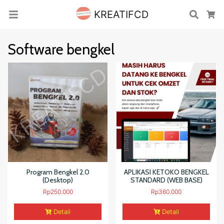
KREATIFCD
Cari
Ke
Software bengkel
Program Bengkel 2.0
APLIKASI KETOKO BENGKEL
(Desktop)
STANDARD (WEB BASE)
Rp
250.000
Rp
360.000
Detail
Detail