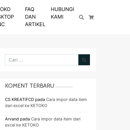
TOKO
FAQ
HUBUNGI
SKTOP
DAN
KAMI
Cari
Keranjang Bela
NC
ARTIKEL
KOMENT TERBARU
CS KREATIFCD
pada
Cara impor data item
dari excel ke KETOKO
Arvand
pada
Cara impor data item dari
excel ke KETOKO