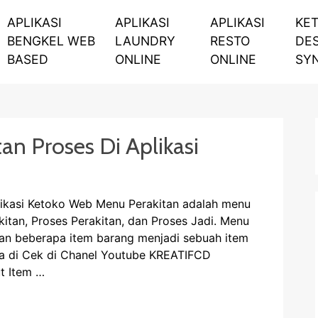
APLIKASI
APLIKASI
APLIKASI
KE
BENGKEL WEB
LAUNDRY
RESTO
DE
BASED
ONLINE
ONLINE
SY
an Proses Di Aplikasi
likasi Ketoko Web Menu Perakitan adalah menu
akitan, Proses Perakitan, dan Proses Jadi. Menu
an beberapa item barang menjadi sebuah item
isa di Cek di Chanel Youtube KREATIFCD
t Item …