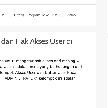
POS 5.0
,
Tutorial Program Toko IPOS 5.0
,
Video
 dan Hak Akses User di
an untuk mengatur hak akses dari masing =
a User : adalah menu yang berhubungan dari
elompok Akses User dan Daftar User Pada
 ” ADMINISTRATOR”, kelompok ini adalah