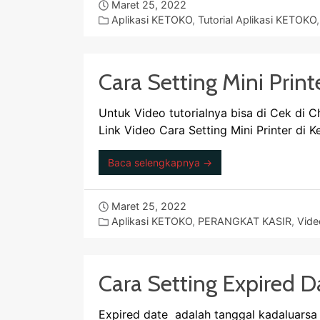
Maret 25, 2022
Aplikasi KETOKO
,
Tutorial Aplikasi KETOKO
Cara Setting Mini Print
Untuk Video tutorialnya bisa di Cek di
Link Video Cara Setting Mini Printer di 
Baca selengkapnya →
Maret 25, 2022
Aplikasi KETOKO
,
PERANGKAT KASIR
,
Vide
Cara Setting Expired D
Expired date adalah tanggal kadaluarsa