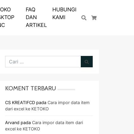
TOKO
FAQ
HUBUNGI
SKTOP
DAN
KAMI
Cari
Keranjang Bela
NC
ARTIKEL
KOMENT TERBARU
CS KREATIFCD
pada
Cara impor data item
dari excel ke KETOKO
Arvand
pada
Cara impor data item dari
excel ke KETOKO