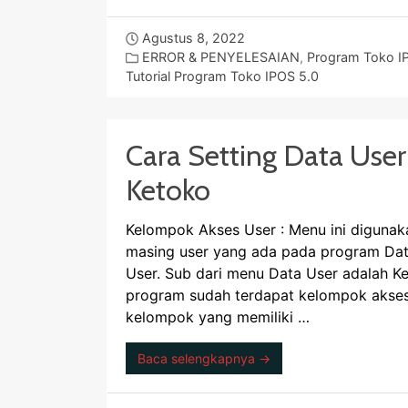
Agustus 8, 2022
ERROR & PENYELESAIAN
,
Program Toko I
Tutorial Program Toko IPOS 5.0
Cara Setting Data User
Ketoko
Kelompok Akses User : Menu ini digunak
masing user yang ada pada program Dat
User. Sub dari menu Data User adalah K
program sudah terdapat kelompok akses
kelompok yang memiliki …
Baca selengkapnya →