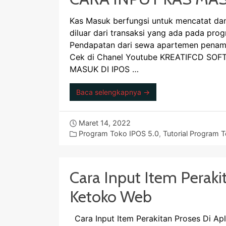
Kas Masuk berfungsi untuk mencatat da
diluar dari transaksi yang ada pada pro
Pendapatan dari sewa apartemen penamba
Cek di Chanel Youtube KREATIFCD SOFT
MASUK DI IPOS …
Baca selengkapnya →
Maret 14, 2022
Program Toko IPOS 5.0
,
Tutorial Program 
Cara Input Item Perakit
Ketoko Web
Cara Input Item Perakitan Proses Di Ap