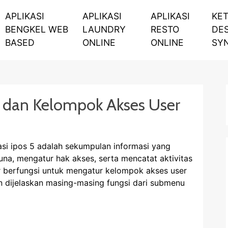
APLIKASI
APLIKASI
APLIKASI
KE
BENGKEL WEB
LAUNDRY
RESTO
DE
BASED
ONLINE
ONLINE
SY
r dan Kelompok Akses User
asi ipos 5 adalah sekumpulan informasi yang
na, mengatur hak akses, serta mencatat aktivitas
 berfungsi untuk mengatur kelompok akses user
n dijelaskan masing-masing fungsi dari submenu