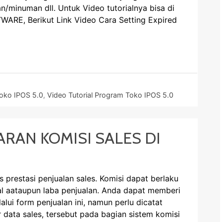
/minuman dll. Untuk Video tutorialnya bisa di
ARE, Berikut Link Video Cara Setting Expired
Toko IPOS 5.0
,
Video Tutorial Program Toko IPOS 5.0
RAN KOMISI SALES DI
s prestasi penjualan sales. Komisi dapat berlaku
ual aataupun laba penjualan. Anda dapat memberi
alui form penjualan ini, namun perlu dicatat
 data sales, tersebut pada bagian sistem komisi