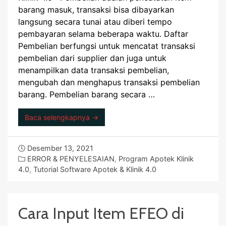
barang masuk, transaksi bisa dibayarkan
langsung secara tunai atau diberi tempo
pembayaran selama beberapa waktu. Daftar
Pembelian berfungsi untuk mencatat transaksi
pembelian dari supplier dan juga untuk
menampilkan data transaksi pembelian,
mengubah dan menghapus transaksi pembelian
barang. Pembelian barang secara …
Baca selengkapnya →
Desember 13, 2021
ERROR & PENYELESAIAN
,
Program Apotek Klinik
4.0
,
Tutorial Software Apotek & Klinik 4.0
Cara Input Item EFEO di