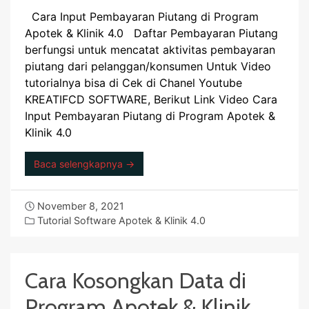
Cara Input Pembayaran Piutang di Program
Apotek & Klinik 4.0 Daftar Pembayaran Piutang
berfungsi untuk mencatat aktivitas pembayaran
piutang dari pelanggan/konsumen Untuk Video
tutorialnya bisa di Cek di Chanel Youtube
KREATIFCD SOFTWARE, Berikut Link Video Cara
Input Pembayaran Piutang di Program Apotek &
Klinik 4.0
Baca selengkapnya →
November 8, 2021
Tutorial Software Apotek & Klinik 4.0
Cara Kosongkan Data di
Program Apotek & Klinik