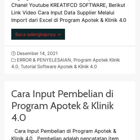
Chanel Youtube KREATIFCD SOFTWARE, Berikut
Link Video Cara Input Data Supplier Melalui
Import dari Excel di Program Apotek & Klinik 4.0
Baca selengkapnya →
Desember 14, 2021
ERROR & PENYELESAIAN
,
Program Apotek Klinik
4.0
,
Tutorial Software Apotek & Klinik 4.0
Cara Input Pembelian di
Program Apotek & Klinik
4.0
Cara Input Pembelian di Program Apotek &
Klinik 4.0 Pembelian adalah pencatatan item