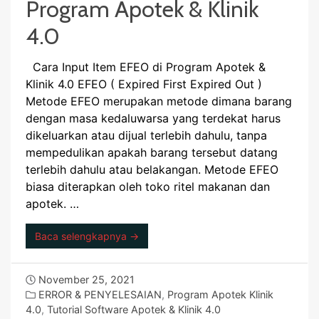
Program Apotek & Klinik
4.0
Cara Input Item EFEO di Program Apotek &
Klinik 4.0 EFEO ( Expired First Expired Out )
Metode EFEO merupakan metode dimana barang
dengan masa kedaluwarsa yang terdekat harus
dikeluarkan atau dijual terlebih dahulu, tanpa
mempedulikan apakah barang tersebut datang
terlebih dahulu atau belakangan. Metode EFEO
biasa diterapkan oleh toko ritel makanan dan
apotek. …
Baca selengkapnya →
November 25, 2021
ERROR & PENYELESAIAN
,
Program Apotek Klinik
4.0
,
Tutorial Software Apotek & Klinik 4.0