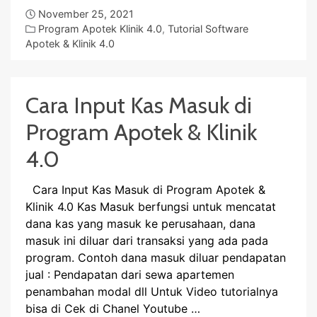
November 25, 2021
Program Apotek Klinik 4.0
,
Tutorial Software
Apotek & Klinik 4.0
Cara Input Kas Masuk di
Program Apotek & Klinik
4.0
Cara Input Kas Masuk di Program Apotek &
Klinik 4.0 Kas Masuk berfungsi untuk mencatat
dana kas yang masuk ke perusahaan, dana
masuk ini diluar dari transaksi yang ada pada
program. Contoh dana masuk diluar pendapatan
jual : Pendapatan dari sewa apartemen
penambahan modal dll Untuk Video tutorialnya
bisa di Cek di Chanel Youtube …