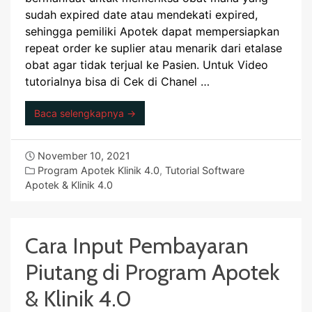
sudah expired date atau mendekati expired,
sehingga pemiliki Apotek dapat mempersiapkan
repeat order ke suplier atau menarik dari etalase
obat agar tidak terjual ke Pasien. Untuk Video
tutorialnya bisa di Cek di Chanel …
Baca selengkapnya →
November 10, 2021
Program Apotek Klinik 4.0
,
Tutorial Software
Apotek & Klinik 4.0
Cara Input Pembayaran
Piutang di Program Apotek
& Klinik 4.0