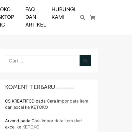
TOKO
FAQ
HUBUNGI
SKTOP
DAN
KAMI
Cari
Keranjang Bela
NC
ARTIKEL
KOMENT TERBARU
CS KREATIFCD
pada
Cara impor data item
dari excel ke KETOKO
Arvand
pada
Cara impor data item dari
excel ke KETOKO