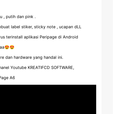
 , putih dan pink .
uat label stiker, sticky note , ucapan dLL
s terinstall aplikasi Peripage di Android
yaa😍😍
e dan hardware yang handal ini.
i Chanel Youtube KREATIFCD SOFTWARE,
iPage A6