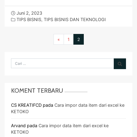
Juni 2, 2023
TIPS BISNIS
,
TIPS BISNIS DAN TEKNOLOGI
«
1
2
KOMENT TERBARU
CS KREATIFCD
pada
Cara impor data item dari excel ke
KETOKO
Arvand
pada
Cara impor data item dari excel ke
KETOKO