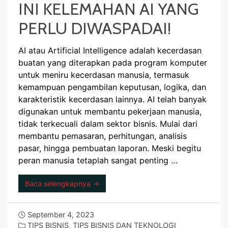
INI KELEMAHAN AI YANG
PERLU DIWASPADAI!
AI atau Artificial Intelligence adalah kecerdasan
buatan yang diterapkan pada program komputer
untuk meniru kecerdasan manusia, termasuk
kemampuan pengambilan keputusan, logika, dan
karakteristik kecerdasan lainnya. AI telah banyak
digunakan untuk membantu pekerjaan manusia,
tidak terkecuali dalam sektor bisnis. Mulai dari
membantu pemasaran, perhitungan, analisis
pasar, hingga pembuatan laporan. Meski begitu
peran manusia tetaplah sangat penting …
Baca selengkapnya →
September 4, 2023
TIPS BISNIS
,
TIPS BISNIS DAN TEKNOLOGI