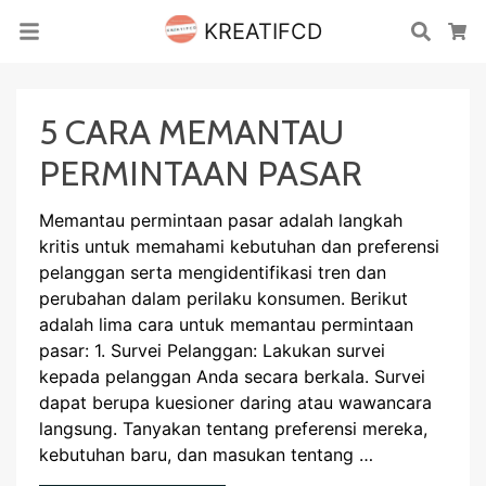
KREATIFCD
Cari
Ke
5 CARA MEMANTAU
PERMINTAAN PASAR
Memantau permintaan pasar adalah langkah
kritis untuk memahami kebutuhan dan preferensi
pelanggan serta mengidentifikasi tren dan
perubahan dalam perilaku konsumen. Berikut
adalah lima cara untuk memantau permintaan
pasar: 1. Survei Pelanggan: Lakukan survei
kepada pelanggan Anda secara berkala. Survei
dapat berupa kuesioner daring atau wawancara
langsung. Tanyakan tentang preferensi mereka,
kebutuhan baru, dan masukan tentang …