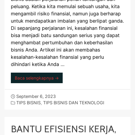
peluang. Ketika kita memulai sebuah usaha, kita
mengambil risiko finansial, namun juga berharap
untuk mendapatkan imbalan yang berlipat ganda.
Di sepanjang perjalanan ini, kesalahan finansial
bisa menjadi batu sandungan serius yang dapat
menghambat pertumbuhan dan keberhasilan
bisnis Anda. Artikel ini akan membahas
kesalahan-kesalahan finansial yang perlu
dihindari ketika Anda …
Baca selengkapnya →
September 6, 2023
TIPS BISNIS
,
TIPS BISNIS DAN TEKNOLOGI
BANTU EFISIENSI KERJA,