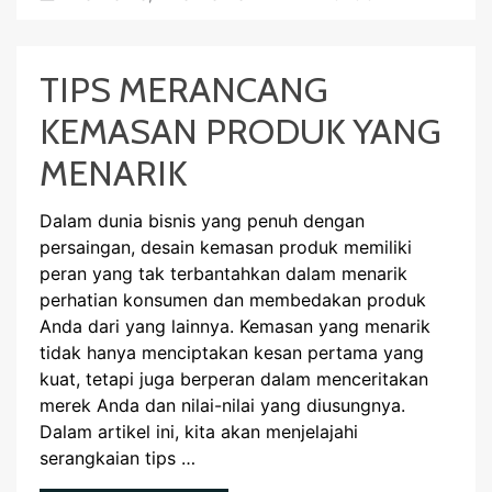
TIPS MERANCANG
KEMASAN PRODUK YANG
MENARIK
Dalam dunia bisnis yang penuh dengan
persaingan, desain kemasan produk memiliki
peran yang tak terbantahkan dalam menarik
perhatian konsumen dan membedakan produk
Anda dari yang lainnya. Kemasan yang menarik
tidak hanya menciptakan kesan pertama yang
kuat, tetapi juga berperan dalam menceritakan
merek Anda dan nilai-nilai yang diusungnya.
Dalam artikel ini, kita akan menjelajahi
serangkaian tips …